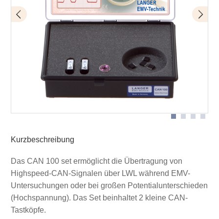
Anwendung mit CAN 100 Detail
Anwendung mit CAN 100 und SGZ
Lieferumfang Set CAN 100
Kurzbeschreibung
Das CAN 100 set ermöglicht die Übertragung von
Highspeed-CAN-Signalen über LWL während EMV-
Untersuchungen oder bei großen Potentialunterschieden
(Hochspannung). Das Set beinhaltet 2 kleine CAN-
Tastköpfe.