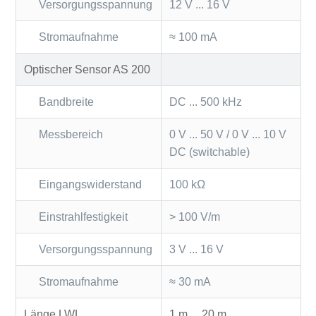
Versorgungsspannung
12 V ... 16 V
Stromaufnahme
≈ 100 mA
Optischer Sensor AS 200
Bandbreite
DC ... 500 kHz
Messbereich
0 V ... 50 V / 0 V ... 10 V
DC (switchable)
Eingangswiderstand
100 kΩ
Einstrahlfestigkeit
> 100 V/m
Versorgungsspannung
3 V ... 16 V
Stromaufnahme
≈ 30 mA
Länge LWL
1 m ... 20 m