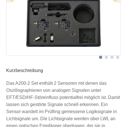
Anwendung mit optischen Sensor AS 200
Anwendung mit AS 200 Set
Lieferumfang A200-2
Kurzbeschreibung
Das A200-2 Set enthält 2 Sensoren mit denen das
Oszillographieren von analogen Signalen unter
EFT/ESD/HF-Störeinfluss potentialfrei möglich ist. Damit
lassen sich gestörte Signale schnell erkennen. Ein
Sensor wandelt im Prüfling gemessene Logiksignale in
Lichtsignale um. Die Lichtsignale werden über LWL an
einen optischen Empfänger übertragen, der sie in