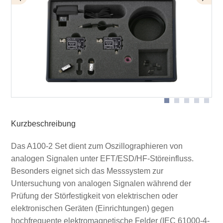
Detail Anwendung mit Optischen Sensor AS 100
Anwendung Set A100 und Schirmzelt
Anwendung Set A100 mit Burst-Feldquelle
Lieferumfang Set A100-2
Kurzbeschreibung
Das A100-2 Set dient zum Oszillographieren von
analogen Signalen unter EFT/ESD/HF-Störeinfluss.
Besonders eignet sich das Messsystem zur
Untersuchung von analogen Signalen während der
Prüfung der Störfestigkeit von elektrischen oder
elektronischen Geräten (Einrichtungen) gegen
hochfrequente elektromagnetische Felder (IEC 61000-4-