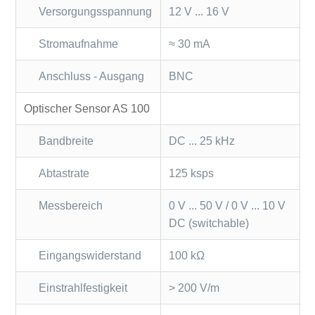
Versorgungsspannung
12 V ... 16 V
Stromaufnahme
≈ 30 mA
Anschluss - Ausgang
BNC
Optischer Sensor AS 100
Bandbreite
DC ... 25 kHz
Abtastrate
125 ksps
Messbereich
0 V ... 50 V / 0 V ... 10 V
DC (switchable)
Eingangswiderstand
100 kΩ
Einstrahlfestigkeit
> 200 V/m