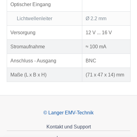
Optischer Eingang
Lichtwellenleiter
Ø 2.2 mm
Versorgung
12 V ... 16 V
Stromaufnahme
≈ 100 mA
Anschluss - Ausgang
BNC
Maße (L x B x H)
(71 x 47 x 14) mm
© Langer EMV-Technik
Kontakt und Support