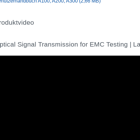
nutzerhandbuch A100, A200, A300 (2,66 MB)
roduktvideo
ptical Signal Transmission for EMC Testing | L