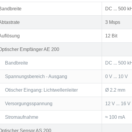
Bandbreite
DC ... 500 k
Abtastrate
3 Msps
Auflösung
12 Bit
Optischer Empfänger AE 200
Bandbreite
DC ... 500 k
Spannungsbereich - Ausgang
0 V ... 10 V
Otischer Eingang: Lichtwellenleiter
Ø 2.2 mm
Versorgungsspannung
12 V ... 16 V
Stromaufnahme
≈ 100 mA
Optischer Sensor AS 200