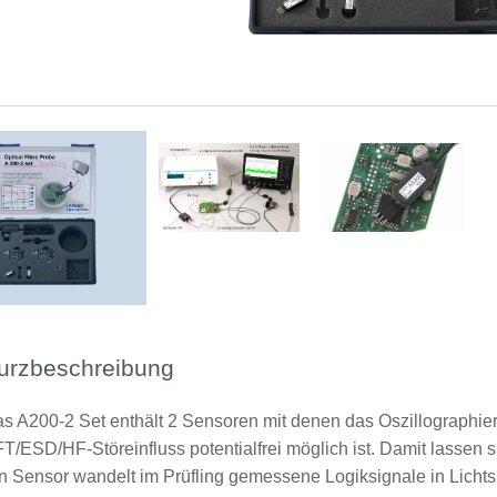
Lieferumfang A200-2
Anwendung mit AS 200 Set
Anwendung mit optischen Sensor AS 200
urzbeschreibung
s A200-2 Set enthält 2 Sensoren mit denen das Oszillographie
T/ESD/HF-Störeinfluss potentialfrei möglich ist. Damit lassen s
n Sensor wandelt im Prüfling gemessene Logiksignale in Lichts