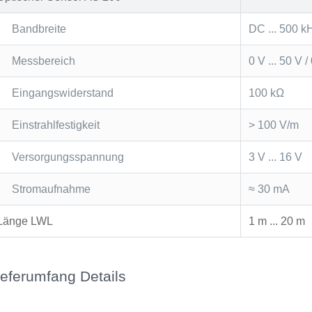
Bandbreite
DC ... 500 k
Messbereich
0 V ... 50 V 
Eingangswiderstand
100 kΩ
Einstrahlfestigkeit
> 100 V/m
Versorgungsspannung
3 V ... 16 V
Stromaufnahme
≈ 30 mA
Länge LWL
1 m ... 20 m
ieferumfang Details