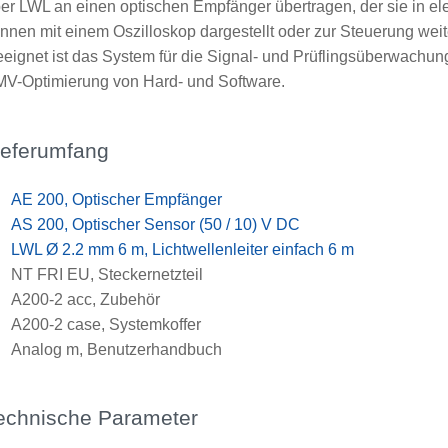
er LWL an einen optischen Empfänger übertragen, der sie in el
nnen mit einem Oszilloskop dargestellt oder zur Steuerung wei
eignet ist das System für die Signal- und Prüflingsüberwachun
V-Optimierung von Hard- und Software.
ieferumfang
x
AE 200, Optischer Empfänger
x
AS 200, Optischer Sensor (50 / 10) V DC
x
LWL Ø 2.2 mm 6 m, Lichtwellenleiter einfach 6 m
x
NT FRI EU, Steckernetzteil
x
A200-2 acc, Zubehör
x
A200-2 case, Systemkoffer
x
Analog m, Benutzerhandbuch
echnische Parameter