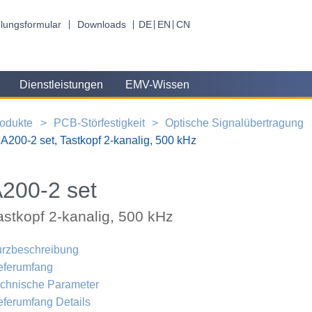
lungsformular
Downloads
DE
EN
CN
Dienstleistungen
EMV-Wissen
odukte
PCB-Störfestigkeit
Optische Signalübertragung
A200-2 set, Tastkopf 2-kanalig, 500 kHz
200-2 set
astkopf 2-kanalig, 500 kHz
rzbeschreibung
eferumfang
chnische Parameter
eferumfang Details