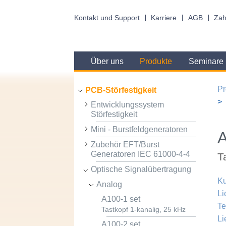
Kontakt und Support
Karriere
AGB
Zah
Über uns
Produkte
Seminare
Pr
PCB-Störfestigkeit
Entwicklungssystem
Störfestigkeit
Mini - Burstfeldgeneratoren
A
Zubehör EFT/Burst
Generatoren IEC 61000-4-4
T
Optische Signalübertragung
Ku
Analog
Li
A100-1 set
Te
Tastkopf 1-kanalig, 25 kHz
Li
A100-2 set