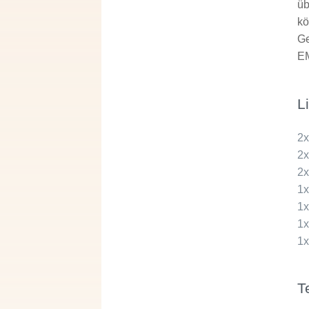
üb
kö
Ge
EM
L
2
2
2
1
1
1
1
T