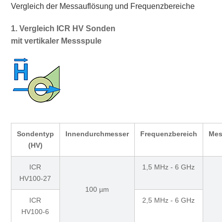
Vergleich der Messauflösung und Frequenzbereiche
1. Vergleich ICR HV Sonden
mit vertikaler Messspule
Sondentyp
Innendurchmesser
Frequenzbereich
Mes
(HV)
ICR
1,5 MHz - 6 GHz
HV100-27
100 µm
ICR
2,5 MHz - 6 GHz
HV100-6