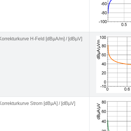
Korrekturkurve H-Feld [dBµA/m] / [dBµV]
Korrekturkurve Strom [dBµA] / [dBµV]