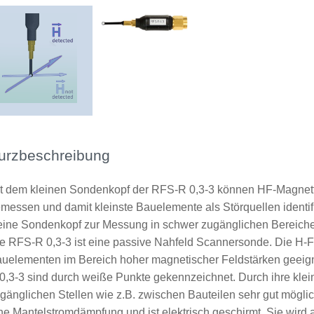
urzbeschreibung
t dem kleinen Sondenkopf der RFS-R 0,3-3 können HF-Magnetfe
messen und damit kleinste Bauelemente als Störquellen identifi
eine Sondenkopf zur Messung in schwer zugänglichen Bereiche
e RFS-R 0,3-3 ist eine passive Nahfeld Scannersonde. Die H-F
uelementen im Bereich hoher magnetischer Feldstärken geeig
0,3-3 sind durch weiße Punkte gekennzeichnet. Durch ihre kl
gänglichen Stellen wie z.B. zwischen Bauteilen sehr gut mögl
ne Mantelstromdämpfung und ist elektrisch geschirmt. Sie wird