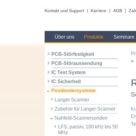
Kontakt und Support
Karriere
AGB
Zah
Über uns
Produkte
Seminare
Pr
PCB-Störfestigkeit
PCB-Störaussendung
IC Test System
R
IC Sicherheit
Positioniersysteme
S
Langer Scanner
Zubehör für Langer Scanner
Ku
Em
Nahfeld-Scannersonden
Te
LFS, passiv, 100 kHz bis 50
MHz