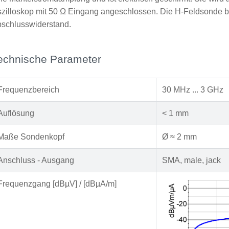
zilloskop mit 50 Ω Eingang angeschlossen. Die H-Feldsonde be
schlusswiderstand.
echnische Parameter
Frequenzbereich
30 MHz ... 3 GHz
Auflösung
< 1 mm
Maße Sondenkopf
Ø ≈ 2 mm
Anschluss - Ausgang
SMA, male, jack
Frequenzgang [dBµV] / [dBµA/m]