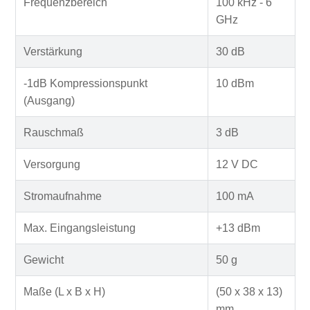
Frequenzbereich
100 kHz - 6
GHz
Verstärkung
30 dB
-1dB Kompressionspunkt
10 dBm
(Ausgang)
Rauschmaß
3 dB
Versorgung
12 V DC
Stromaufnahme
100 mA
Max. Eingangsleistung
+13 dBm
Gewicht
50 g
Maße (L x B x H)
(50 x 38 x 13)
mm