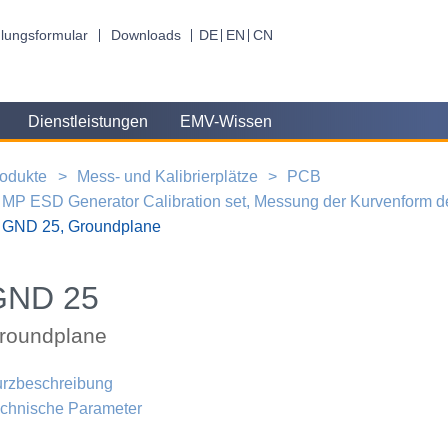
lungsformular
Downloads
DE
EN
CN
Dienstleistungen
EMV-Wissen
odukte
Mess- und Kalibrierplätze
PCB
MP ESD Generator Calibration set, Messung der Kurvenform 
GND 25, Groundplane
GND 25
roundplane
rzbeschreibung
chnische Parameter