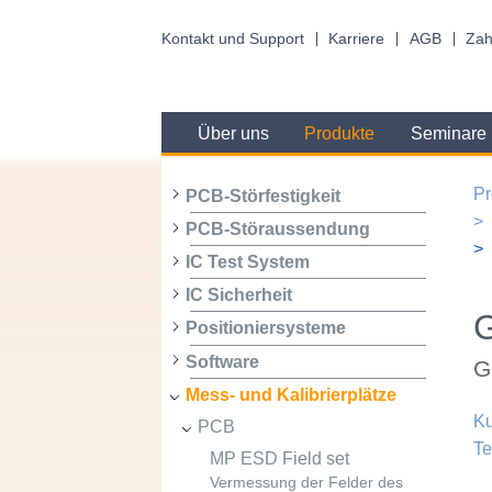
Kontakt und Support
Karriere
AGB
Zah
Über uns
Produkte
Seminare
Pr
PCB-Störfestigkeit
PCB-Störaussendung
IC Test System
IC Sicherheit
Positioniersysteme
Software
G
Mess- und Kalibrierplätze
Ku
PCB
Te
MP ESD Field set
Vermessung der Felder des