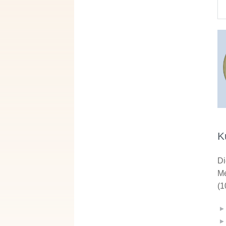
K
Di
Me
(1