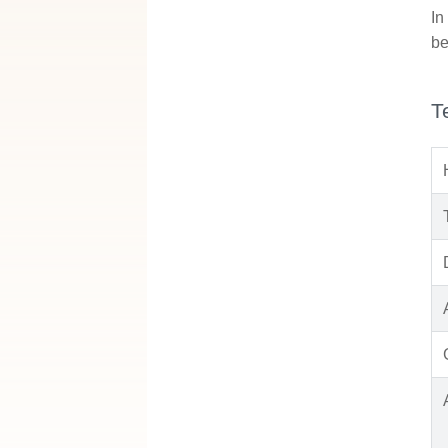
In
be
T