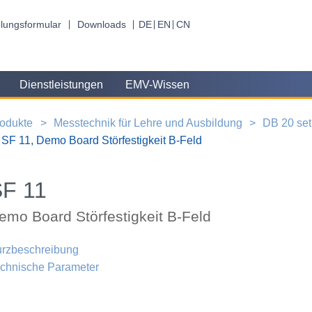
lungsformular
Downloads
DE
EN
CN
Dienstleistungen
EMV-Wissen
odukte
Messtechnik für Lehre und Ausbildung
DB 20 se
SF 11, Demo Board Störfestigkeit B-Feld
SF 11
emo Board Störfestigkeit B-Feld
rzbeschreibung
chnische Parameter