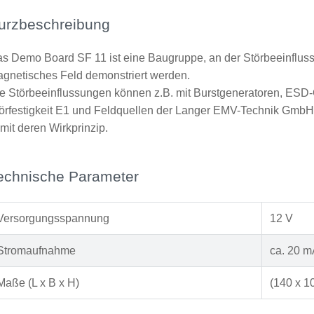
urzbeschreibung
s Demo Board SF 11 ist eine Baugruppe, an der Störbeeinflus
gnetisches Feld demonstriert werden.
e Störbeeinflussungen können z.B. mit Burstgeneratoren, ES
örfestigkeit E1 und Feldquellen der Langer EMV-Technik Gmb
mit deren Wirkprinzip.
echnische Parameter
Versorgungsspannung
12 V
Stromaufnahme
ca. 20 
Maße (L x B x H)
(140 x 1