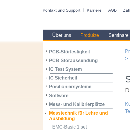
Kontakt und Support
Karriere
AGB
Zah
Über uns
Produkte
Seminare
Pr
PCB-Störfestigkeit
PCB-Störaussendung
IC Test System
IC Sicherheit
Positioniersysteme
D
Software
Ku
Mess- und Kalibrierplätze
Te
Messtechnik für Lehre und
Ausbildung
EMC-Basic 1 set