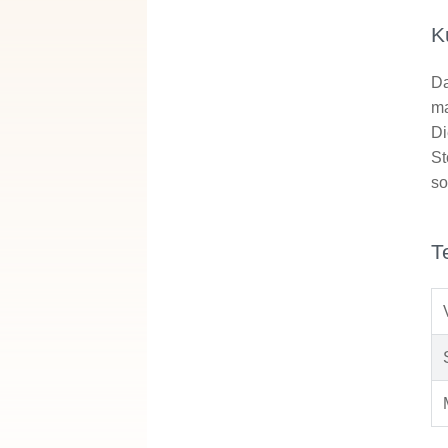
K
Da
ma
Di
St
so
T