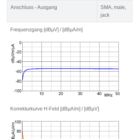
Anschluss - Ausgang
SMA, male,
jack
Frequenzgang [dBµV] / [dBµA/m]
Korrekturkurve H-Feld [dBµA/m] / [dBµV]