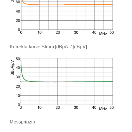
Korrekturkurve Strom [dBµA] / [dBµV]
Messprinzip