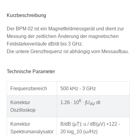
Kurzbeschreibung
Der BPM 02 ist ein Magnetfeldmessgerät und dient zur
Messung der zeitlichen Änderung der magnetischen
Feldstärkeverläufe dB/dt bis 3 GHz.
Die untere Grenzfrequenz ist abhängig vom Messaufbau.
Technische Parameter
Frequenzbereich
500 kHz - 3 GHz
6
Korrektur
1.26 ∙ 10
∙ ∫U
dt
AV
Oszilloskop
Korrektur
B/dB (µT): u / dB(µV) +122 -
Spektrumanalysator
20 log_10 (ω/Hz)