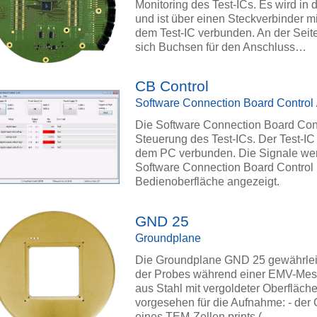
Monitoring des Test-ICs. Es wird i
und ist über einen Steckverbinder mit
dem Test-IC verbunden. An der Seit
sich Buchsen für den Anschluss…
CB Control
Software Connection Board Control
Die Software Connection Board Con
Steuerung des Test-ICs. Der Test-IC
dem PC verbunden. Die Signale we
Software Connection Board Control 
Bedienoberfläche angezeigt.
GND 25
Groundplane
Die Groundplane GND 25 gewährleis
der Probes während einer EMV-Mess
aus Stahl mit vergoldeter Oberfläch
vorgesehen für die Aufnahme: - der
eines TEM-Zellen prints (…