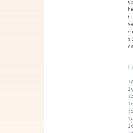
de
he
Co
ve
so
si
en
L
1
1
1
1
1
1
1