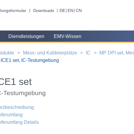
lungsformular
Downloads
DE
EN
CN
Dienstleistungen
EMV-Wissen
odukte
Mess- und Kalibrierplätze
IC
MP DPI set, Mes
ICE1 set, IC-Testumgebung
CE1 set
C-Testumgebung
rzbeschreibung
eferumfang
eferumfang Details