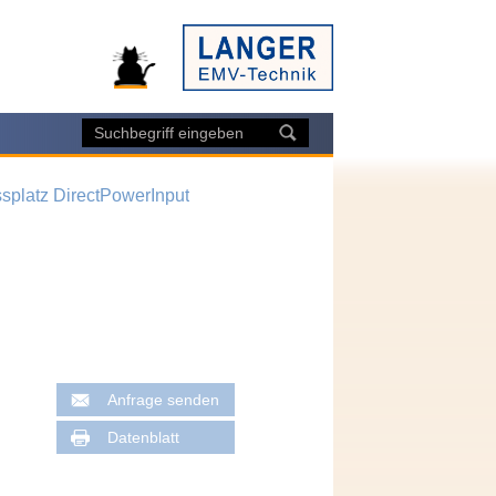
splatz DirectPowerInput
Anfrage senden
Datenblatt