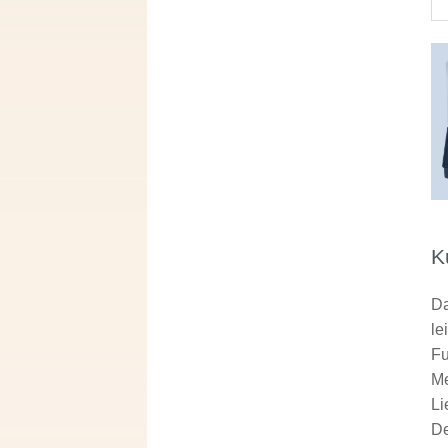
K
Da
le
Fu
Me
Li
De