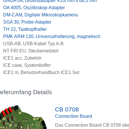
x
GNDA 04, Groundadapter 45,8 mm x 68,3 mm
x
OA 4005, Oszilloskop-Adapter
x
DM-CAM, Digitale Mikroskopkamera
x
SGA 30, Probe-Adapter
x
TH 22, Tastkopfhalter
x
PMK ARM 130, Universalhalterung, magnetisch
x
USB-AB, USB-Kabel Typ A-B
x
NT FRI EU, Steckernetzteil
x
ICE1 acc, Zubehör
x
ICE case, Systemkoffer
x
ICE1 m, Benutzerhandbuch ICE1 Set
ieferumfang Details
CB 0708
Connection Board
Das Connection Board CB 0708 übe