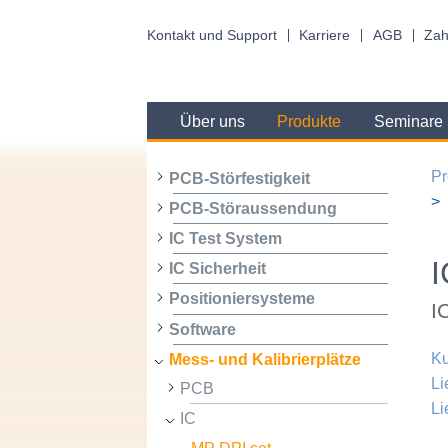
Kontakt und Support
Karriere
AGB
Zah
Über uns
Produkte
Seminare
Pr
PCB-Störfestigkeit
PCB-Störaussendung
IC Test System
I
IC Sicherheit
Positioniersysteme
I
Software
Ku
Mess- und Kalibrierplätze
Li
PCB
Li
IC