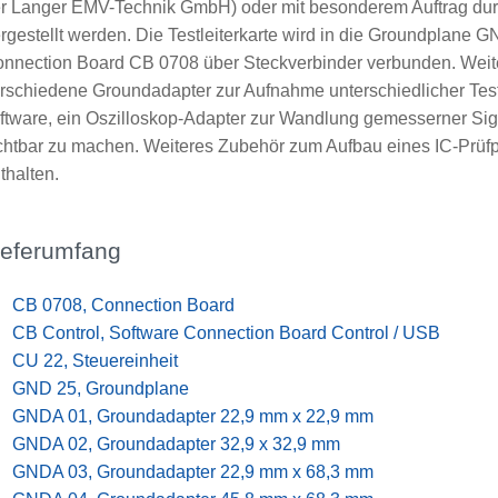
r Langer EMV-Technik GmbH) oder mit besonderem Auftrag d
rgestellt werden. Die Testleiterkarte wird in die Groundplane 
nnection Board CB 0708 über Steckverbinder verbunden. Weite
rschiedene Groundadapter zur Aufnahme unterschiedlicher Test
ftware, ein Oszilloskop-Adapter zur Wandlung gemesserner Sig
chtbar zu machen. Weiteres Zubehör zum Aufbau eines IC-Prüfpl
thalten.
ieferumfang
x
CB 0708, Connection Board
x
CB Control, Software Connection Board Control / USB
x
CU 22, Steuereinheit
x
GND 25, Groundplane
x
GNDA 01, Groundadapter 22,9 mm x 22,9 mm
x
GNDA 02, Groundadapter 32,9 x 32,9 mm
x
GNDA 03, Groundadapter 22,9 mm x 68,3 mm