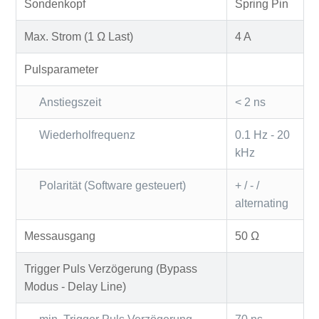
Sondenkopf
Spring Pin
Max. Strom (1 Ω Last)
4 A
Pulsparameter
Anstiegszeit
< 2 ns
Wiederholfrequenz
0.1 Hz - 20
kHz
Polarität (Software gesteuert)
+ / - /
alternating
Messausgang
50 Ω
Trigger Puls Verzögerung (Bypass
Modus - Delay Line)