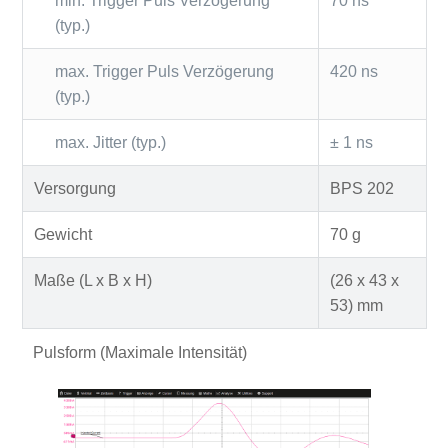
min. Trigger Puls Verzögerung
70 ns
(typ.)
max. Trigger Puls Verzögerung
420 ns
(typ.)
max. Jitter (typ.)
± 1 ns
Versorgung
BPS 202
Gewicht
70 g
Maße (L x B x H)
(26 x 43 x
53) mm
Pulsform (Maximale Intensität)