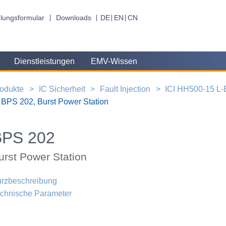
lungsformular
Downloads
DE
EN
CN
Dienstleistungen
EMV-Wissen
odukte
IC Sicherheit
Fault Injection
ICI HH500-15 L-E
BPS 202, Burst Power Station
BPS 202
urst Power Station
rzbeschreibung
chnische Parameter