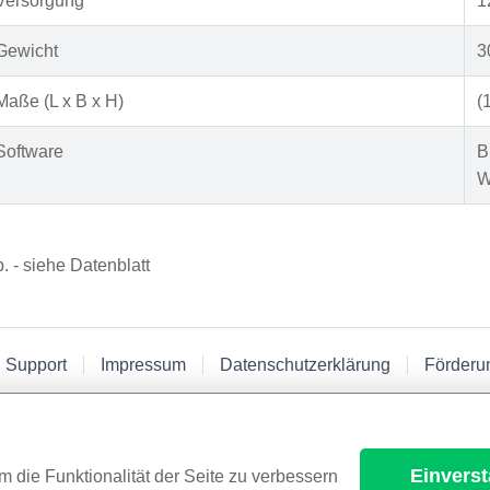
Versorgung
1
Gewicht
3
Maße (L x B x H)
(
Software
B
W
p. - siehe Datenblatt
 Support
Impressum
Datenschutzerklärung
Förderu
Einvers
m die Funktionalität der Seite zu verbessern