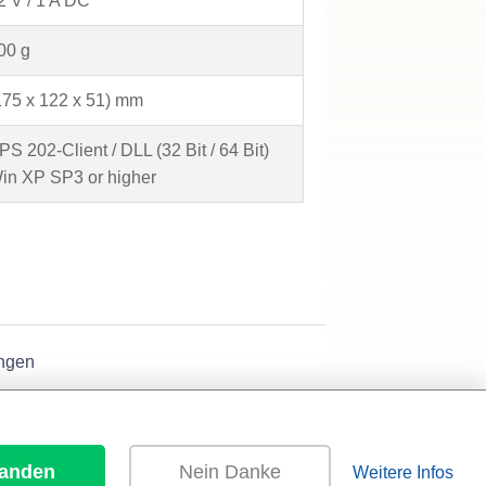
2 V / 1 A DC
00 g
175 x 122 x 51) mm
PS 202-Client / DLL (32 Bit / 64 Bit)
in XP SP3 or higher
ngen
tanden
Nein Danke
Weitere Infos