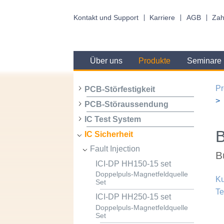
Kontakt und Support
Karriere
AGB
Zah
Über uns
Produkte
Seminare
Pr
PCB-Störfestigkeit
PCB-Störaussendung
IC Test System
IC Sicherheit
Fault Injection
B
ICI-DP HH150-15 set
Doppelpuls-Magnetfeldquelle
Ku
Set
Te
ICI-DP HH250-15 set
Doppelpuls-Magnetfeldquelle
Set