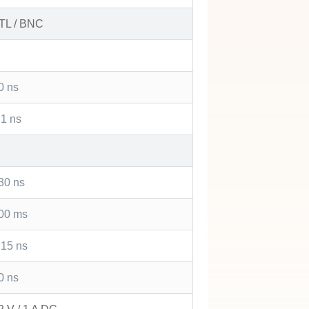
TL / BNC
0 ns
 1 ns
30 ns
00 ms
 15 ns
0 ns