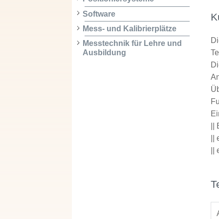
Software
K
Mess- und Kalibrierplätze
Di
Messtechnik für Lehre und
Ausbildung
T
Di
An
Üb
Fu
Ei
||
||
||
T