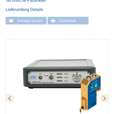
Technische Parameter
Lieferumfang Details
Anfrage senden
Datenblatt
Messplatz Fault injection mit Langer IC-Scanner
Schematischer Aufbau mit Mover