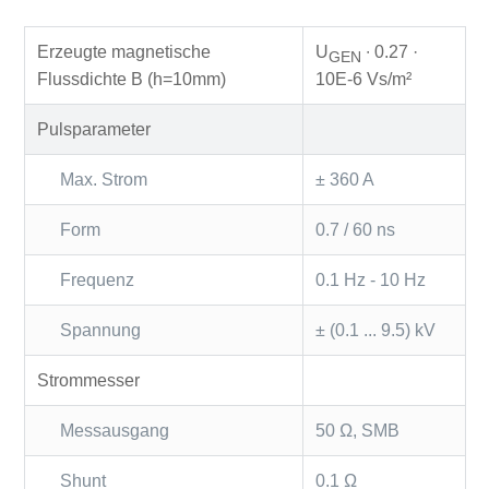
Erzeugte magnetische
U
∙ 0.27 ·
GEN
Flussdichte B (h=10mm)
10E-6 Vs/m²
Pulsparameter
Max. Strom
± 360 A
Form
0.7 / 60 ns
Frequenz
0.1 Hz - 10 Hz
Spannung
± (0.1 ... 9.5) kV
Strommesser
Messausgang
50 Ω, SMB
Shunt
0.1 Ω