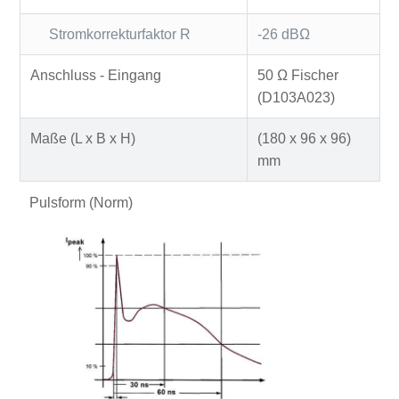
Stromkorrekturfaktor R
-26 dBΩ
Anschluss - Eingang
50 Ω Fischer
(D103A023)
Maße (L x B x H)
(180 x 96 x 96)
mm
Pulsform (Norm)