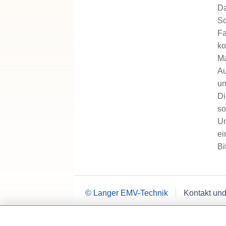
Da
Sc
Fa
ko
Ma
Au
un
Di
so
Un
ei
Bi
© Langer EMV-Technik
Kontakt und