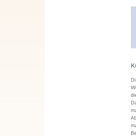
K
Di
We
di
Da
ma
Ab
ma
Be