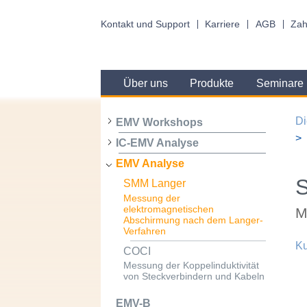
Kontakt und Support
Karriere
AGB
Zah
Über uns
Produkte
Seminare
Di
EMV Workshops
IC-EMV Analyse
EMV Analyse
SMM Langer
Messung der
elektromagnetischen
M
Abschirmung nach dem Langer-
Verfahren
Ku
COCI
Messung der Koppelinduktivität
von Steckverbindern und Kabeln
EMV-B