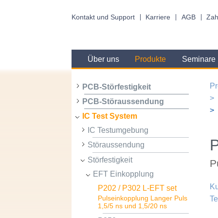
Kontakt und Support
Karriere
AGB
Zah
Über uns
Produkte
Seminare
Pr
PCB-Störfestigkeit
PCB-Störaussendung
IC Test System
IC Testumgebung
Störaussendung
Störfestigkeit
P
EFT Einkopplung
Ku
P202 / P302 L-EFT set
Te
Pulseinkopplung Langer Puls
1,5/5 ns und 1,5/20 ns