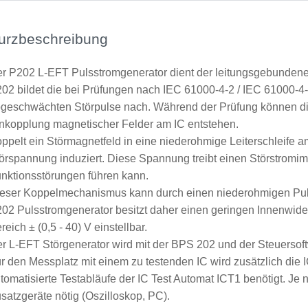
urzbeschreibung
r P202 L-EFT Pulsstromgenerator dient der leitungsgebundenen
02 bildet die bei Prüfungen nach IEC 61000-4-2 / IEC 61000-4
geschwächten Störpulse nach. Während der Prüfung können di
nkopplung magnetischer Felder am IC entstehen.
ppelt ein Störmagnetfeld in eine niederohmige Leiterschleife am
örspannung induziert. Diese Spannung treibt einen Störstromim
nktionsstörungen führen kann.
eser Koppelmechanismus kann durch einen niederohmigen Puls
02 Pulsstromgenerator besitzt daher einen geringen Innenwider
reich ± (0,5 - 40) V einstellbar.
r L-EFT Störgenerator wird mit der BPS 202 und der Steuersof
r den Messplatz mit einem zu testenden IC wird zusätzlich die
tomatisierte Testabläufe der IC Test Automat ICT1 benötigt. Je
satzgeräte nötig (Oszilloskop, PC).