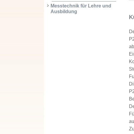
Messtechnik für Lehre und
Ausbildung
K
De
P2
ab
Ei
Ko
St
Fu
Di
P2
Be
De
Fü
au
Zu