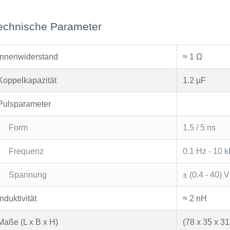
echnische Parameter
Innenwiderstand
≈ 1 Ω
Koppelkapazität
1.2 µF
Pulsparameter
Form
1.5 / 5 ns
Frequenz
0.1 Hz - 10 
Spannung
± (0.4 - 40) V
Induktivität
≈ 2 nH
Maße (L x B x H)
(78 x 35 x 3