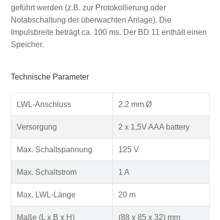
geführt werden (z.B. zur Protokollierung oder
Notabschaltung der überwachten Anlage). Die
Impulsbreite beträgt ca. 100 ms. Der BD 11 enthält einen
Speicher.
Technische Parameter
LWL-Anschluss
2.2 mm Ø
Versorgung
2 x 1,5V AAA battery
Max. Schaltspannung
125 V
Max. Schaltstrom
1 A
Max. LWL-Länge
20 m
Maße (L x B x H)
(88 x 85 x 32) mm