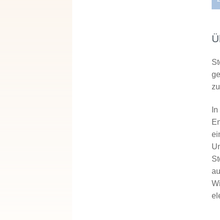
Ü
St
ge
zu
In
En
ei
Um
St
au
Wi
el