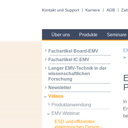
Kontakt und Support
Karriere
AGB
Zah
Über uns
Produkte
Seminare
E
Fachartikel Board-EMV
Fachartikel IC-EMV
Langer EMV-Technik in der
wissenschaftlichen
E
Forschung
P
Newsletter
Videos
In
Produktanwendung
En
EMV Webinar
be
ESD und effizientes
elektronisches Design -