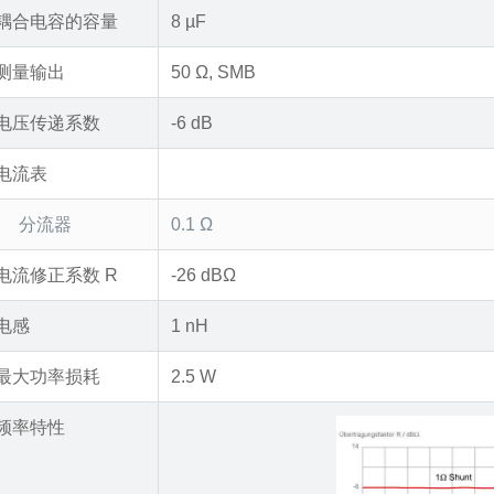
耦合电容的容量
8 µF
测量输出
50 Ω, SMB
电压传递系数
-6 dB
电流表
分流器
0.1 Ω
电流修正系数 R
-26 dBΩ
电感
1 nH
最大功率损耗
2.5 W
频率特性