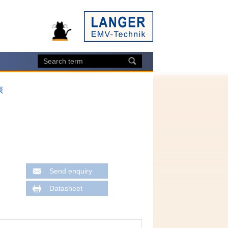
表
Send enquiry
Datasheet