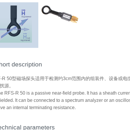
hort description
F-R 50型磁场探头适用于检测约3cm范围内的组装件、设备
扰源。
e RFS-R 50 is a passive near-field probe. It has a sheath current
ielded. It can be connected to a spectrum analyzer or an oscillo
ve an internal terminating resistance.
echnical parameters