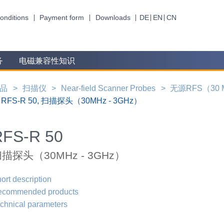
onditions
Payment form
Downloads
DE
EN
CN
务
电磁兼容性知识
品
扫描仪
Near-field Scanner Probes
无源RFS（30 M
RFS-R 50, 扫描探头（30MHz - 3GHz）
RFS-R 50
描探头（30MHz - 3GHz）
ort description
ecommended products
chnical parameters