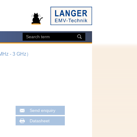
Hz - 3 GHz）
Send enquiry
Datasheet