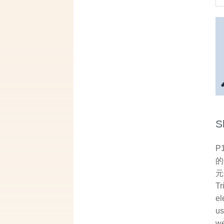
S
P
的
元
Tr
el
us
we