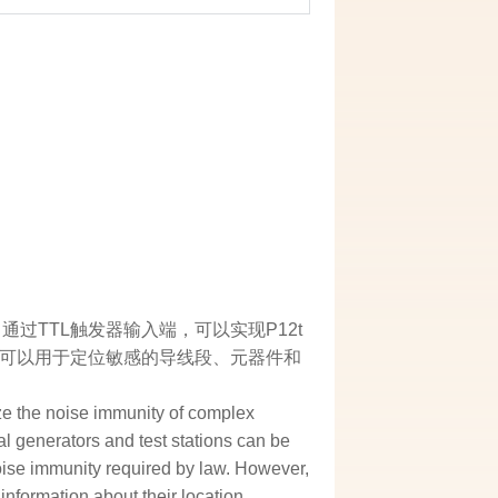
通过TTL触发器输入端，可以实现P12t
t可以用于定位敏感的导线段、元器件和
yze the noise immunity of complex
al generators and test stations can be
oise immunity required by law. However,
nformation about their location,