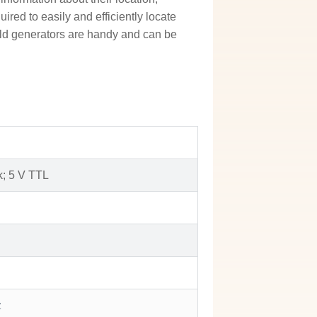
quired to easily and efficiently locate
ield generators are handy and can be
k; 5 V TTL
z