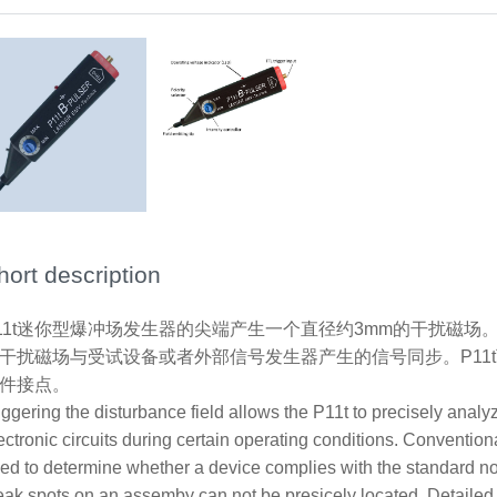
hort description
11t迷你型爆冲场发生器的尖端产生一个直径约3mm的干扰磁场。
干扰磁场与受试设备或者外部信号发生器产生的信号同步。P11
件接点。
iggering the disturbance field allows the P11t to precisely anal
ectronic circuits during certain operating conditions. Convention
ed to determine whether a device complies with the standard n
ak spots on an assemby can not be presicely located. Detailed i