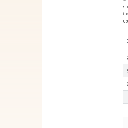
su
th
us
T