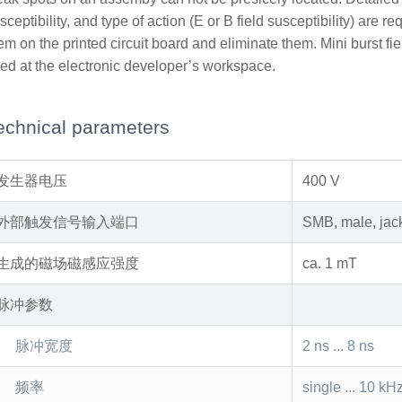
sceptibility, and type of action (E or B field susceptibility) are re
em on the printed circuit board and eliminate them. Mini burst f
ed at the electronic developer’s workspace.
echnical parameters
发生器电压
400 V
外部触发信号输入端口
SMB, male, jac
生成的磁场磁感应强度
ca. 1 mT
脉冲参数
脉冲宽度
2 ns ... 8 ns
频率
single ... 10 kH