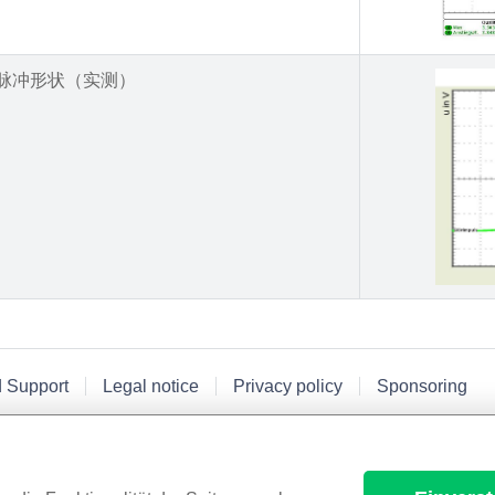
脉冲形状（实测）
d Support
Legal notice
Privacy policy
Sponsoring