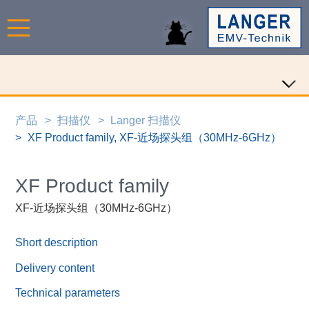
产品
扫描仪
Langer 扫描仪
XF Product family, XF-近场探头组（30MHz-6GHz）
XF Product family
XF-近场探头组（30MHz-6GHz）
Short description
Delivery content
Technical parameters