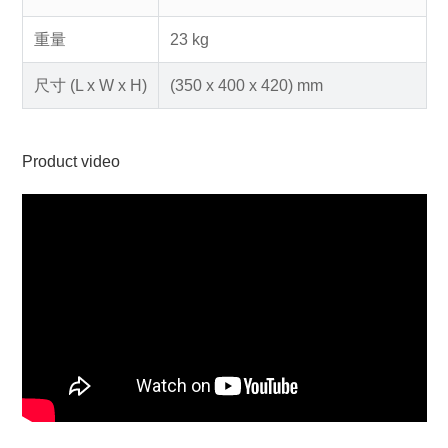
重量
23 kg
尺寸 (L x W x H)
(350 x 400 x 420) mm
Product video