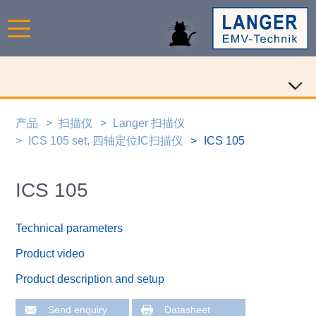
产品
扫描仪
Langer 扫描仪
ICS 105 set, 四轴定位IC扫描仪
ICS 105
ICS 105
Technical parameters
Product video
Product description and setup
Send enquiry
Datasheet