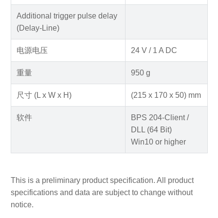
Additional trigger pulse delay
(Delay-Line)
电源电压
24 V / 1 A DC
重量
950 g
尺寸 (L x W x H)
(215 x 170 x 50) mm
软件
BPS 204-Client /
DLL (64 Bit)
Win10 or higher
This is a preliminary product specification. All product
specifications and data are subject to change without
notice.