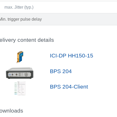
max. Jitter (typ.)
Min. trigger pulse delay
elivery content details
ICI-DP HH150-15
BPS 204
BPS 204-Client
ownloads