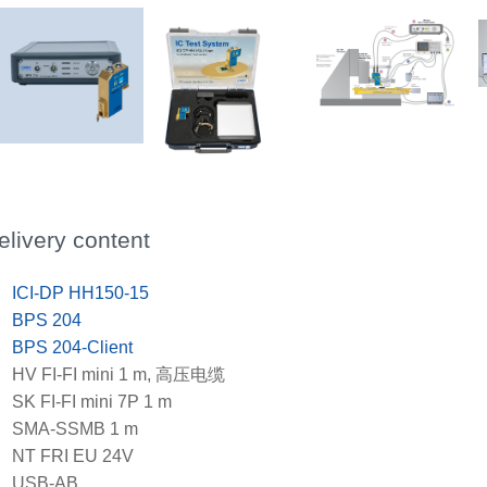
elivery content
x
ICI-DP HH150-15
x
BPS 204
x
BPS 204-Client
x
HV FI-FI mini 1 m, 高压电缆
x
SK FI-FI mini 7P 1 m
x
SMA-SSMB 1 m
x
NT FRI EU 24V
x
USB-AB