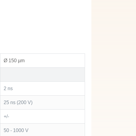
Ø 150 µm
2 ns
25 ns (200 V)
+/-
50 - 1000 V