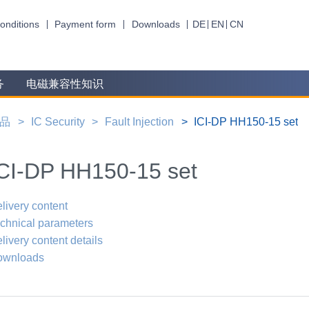
onditions
Payment form
Downloads
DE
EN
CN
务
电磁兼容性知识
品
IC Security
Fault Injection
ICI-DP HH150-15 set
CI-DP HH150-15 set
livery content
chnical parameters
livery content details
ownloads