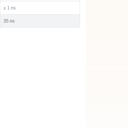
± 1 ns
35 ns