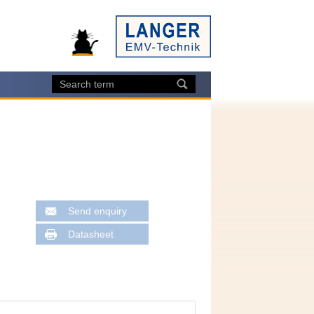
Send enquiry
Datasheet