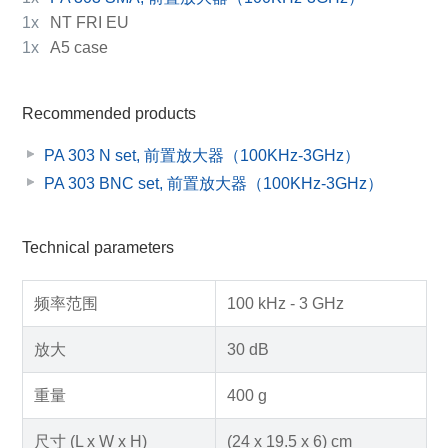
1x
NT FRI EU
1x
A5 case
Recommended products
PA 303 N set, 前置放大器（100KHz-3GHz）
PA 303 BNC set, 前置放大器（100KHz-3GHz）
Technical parameters
频率范围
100 kHz - 3 GHz
放大
30 dB
重量
400 g
尺寸 (L x W x H)
(24 x 19.5 x 6) cm