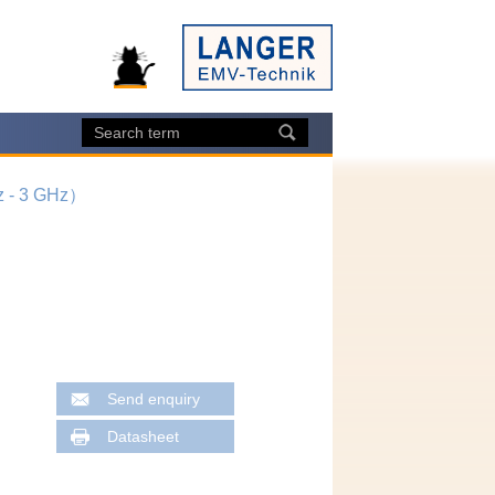
- 3 GHz）
Send enquiry
Datasheet