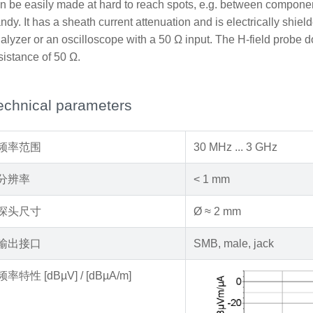
n be easily made at hard to reach spots, e.g. between componen
ndy. It has a sheath current attenuation and is electrically shie
alyzer or an oscilloscope with a 50 Ω input. The H-field probe d
sistance of 50 Ω.
echnical parameters
频率范围
30 MHz ... 3 GHz
分辨率
< 1 mm
探头尺寸
Ø ≈ 2 mm
输出接口
SMB, male, jack
频率特性 [dBµV] / [dBµA/m]