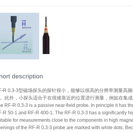
hort description
F-R 0.3-3型磁场探头的探针很小，能够以很高的分辨率测量
。此外，小探头适合于在很难靠近的位置进行测量，例如在集成
e RF-R 0.3-3 is a passive near-field probe. In principle it has t
-R 50-1 and RF-R 400-1. The RF-R 0.3-3 has a significantly high
itable for measurements close to the components in high magnetic
enings of the RF-R 0.3-3 probe are marked with white dots. Be