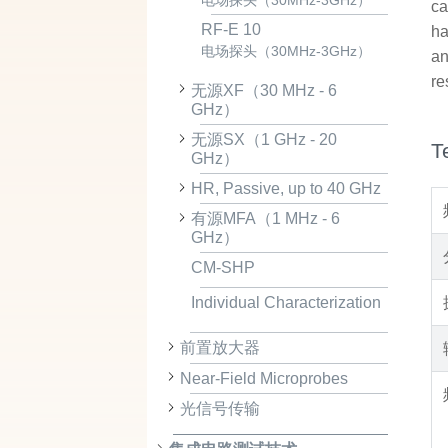
电场探头（30MHz-3GHz）
ca
RF-E 10
ha
电场探头（30MHz-3GHz）
an
re
无源XF（30 MHz - 6
GHz）
无源SX（1 GHz - 20
T
GHz）
HR, Passive, up to 40 GHz
有源MFA（1 MHz - 6
GHz）
CM-SHP
Individual Characterization
前置放大器
Near-Field Microprobes
光信号传输