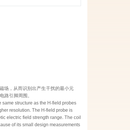
高频磁场，从而识别出产生干扰的最小元
电路引脚周围。
he same structure as the H-field probes
er resolution. The H-field probe is
 electric field strength range. The coil
cause of its small design measurements