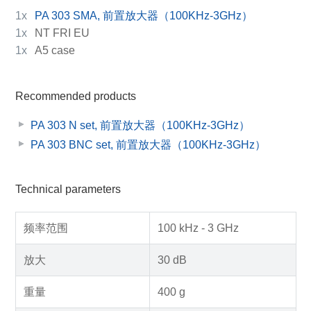
1x
PA 303 SMA, 前置放大器（100KHz-3GHz）
1x
NT FRI EU
1x
A5 case
Recommended products
PA 303 N set, 前置放大器（100KHz-3GHz）
PA 303 BNC set, 前置放大器（100KHz-3GHz）
Technical parameters
频率范围
100 kHz - 3 GHz
放大
30 dB
重量
400 g