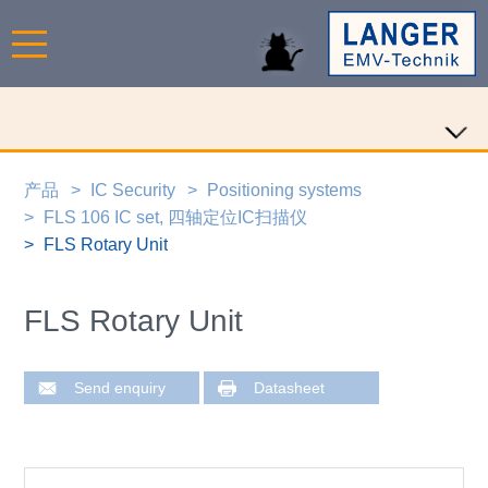
产品
IC Security
Positioning systems
FLS 106 IC set, 四轴定位IC扫描仪
FLS Rotary Unit
FLS Rotary Unit
Send enquiry
Datasheet