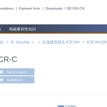
onditions
Payment form
Downloads
DE
EN
CN
务
电磁兼容性知识
品
IC Security
近场微型探头 ICR HH
ICR HH100-
ICR-C
Send enquiry
Datasheet