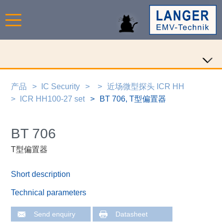
产品
IC Security
近场微型探头 ICR HH
ICR HH100-27 set
BT 706, T型偏置器
BT 706
T型偏置器
Short description
Technical parameters
Send enquiry
Datasheet