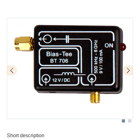
BT 706 bias tee with MFA-R 0.2-6 near-field micro probe
Short description