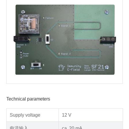
Technical parameters
Supply voltage
12 V
电流输入
ca. 20 mA