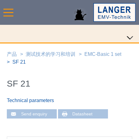
产品
测试技术的学习和培训
EMC-Basic 1 set
SF 21
SF 21
Technical parameters
Send enquiry
Datasheet