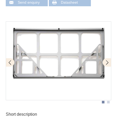
Send enquiry
Datasheet
Tent poles inserted into GP 23 ground plane
Short description