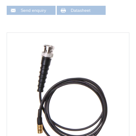
Send enquiry
Datasheet