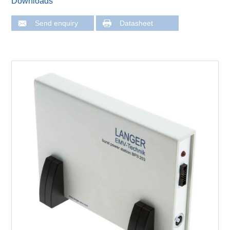
Downloads
Send enquiry
Datasheet