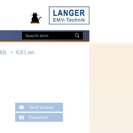
耦合
ICE1 set
Send enquiry
Datasheet