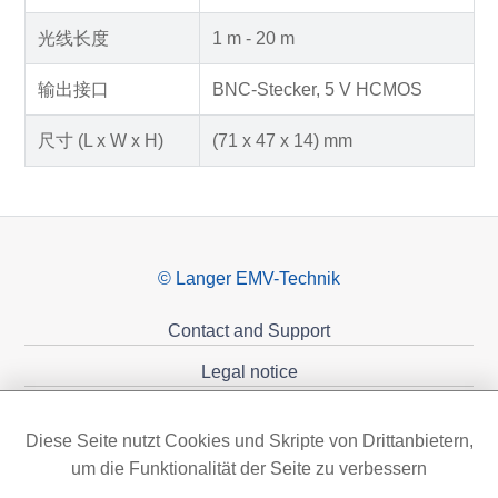
光线长度
1 m - 20 m
输出接口
BNC-Stecker, 5 V HCMOS
尺寸 (L x W x H)
(71 x 47 x 14) mm
© Langer EMV-Technik
Contact and Support
Legal notice
Privacy policy
Diese Seite nutzt Cookies und Skripte von Drittanbietern,
Sponsoring
um die Funktionalität der Seite zu verbessern