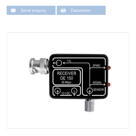
Send enquiry
Datasheet