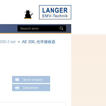
200-2 set
AE 200, 光学接收器
Send enquiry
Datasheet