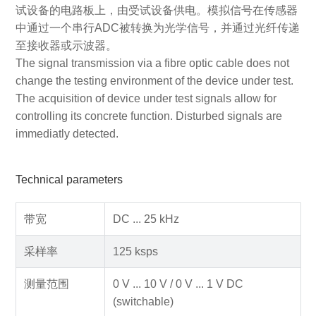
试设备的电路板上，由受试设备供电。模拟信号在传感器
中通过一个串行ADC被转换为光学信号，并通过光纤传递
至接收器或示波器。
The signal transmission via a fibre optic cable does not
change the testing environment of the device under test.
The acquisition of device under test signals allow for
controlling its concrete function. Disturbed signals are
immediatly detected.
Technical parameters
带宽
DC ... 25 kHz
采样率
125 ksps
测量范围
0 V ... 10 V / 0 V ... 1 V DC
(switchable)