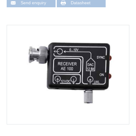
Send enquiry
Datasheet