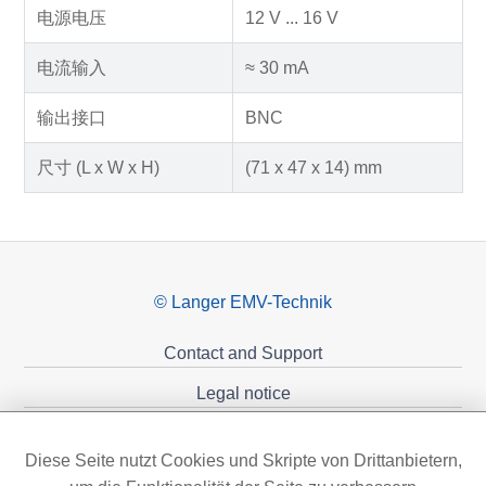
电源电压
12 V ... 16 V
电流输入
≈ 30 mA
输出接口
BNC
尺寸 (L x W x H)
(71 x 47 x 14) mm
© Langer EMV-Technik
Contact and Support
Legal notice
Privacy policy
Diese Seite nutzt Cookies und Skripte von Drittanbietern,
Sponsoring