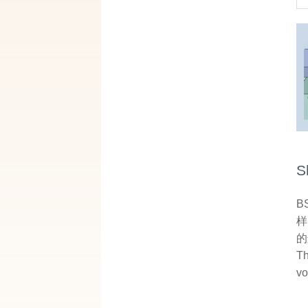
S
B
样
的
Th
vo