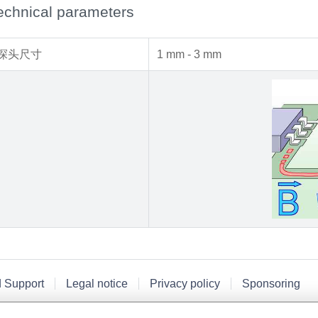
echnical parameters
探头尺寸
1 mm - 3 mm
d Support
Legal notice
Privacy policy
Sponsoring