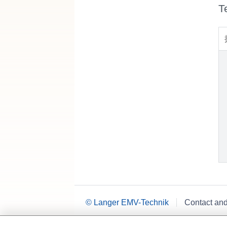
T
© Langer EMV-Technik
Contact an