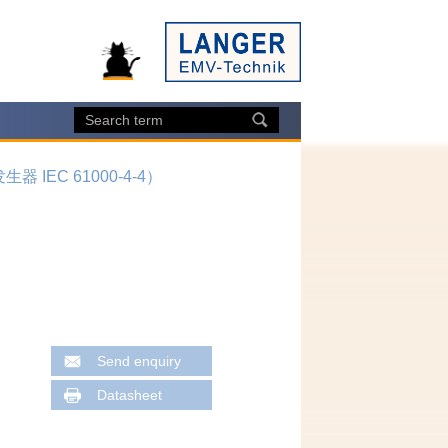
 IEC 61000-4-4）
Send enquiry
Datasheet