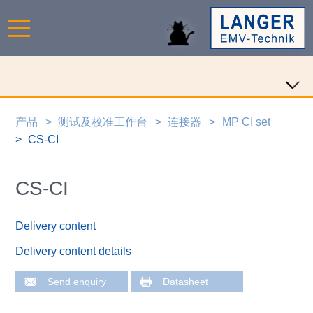
产品
测试及校准工作台
连接器
MP CI set
CS-CI
CS-CI
Delivery content
Delivery content details
Send enquiry
Datasheet