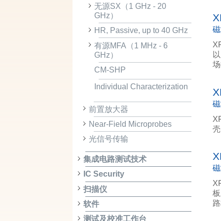
无源SX（1 GHz - 20
GHz）
X
磁
HR, Passive, up to 40 GHz
X
有源MFA（1 MHz - 6
以
GHz）
场
CM-SHP
Individual Characterization
X
磁
前置放大器
X
Near-Field Microprobes
壳
光信号传输
X
集成电路测试技术
磁
IC Security
X
扫描仪
板
路
软件
测试及校准工作台