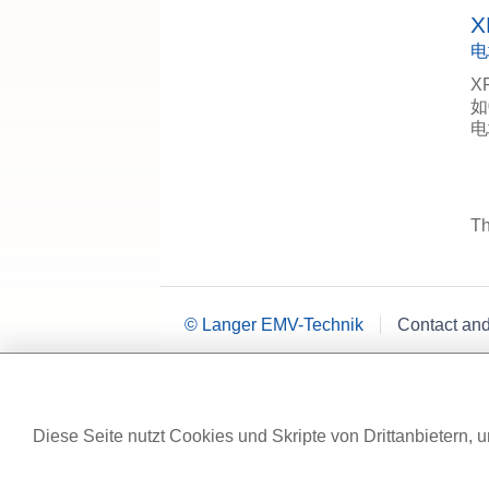
X
电
X
如
电
Th
© Langer EMV-Technik
Contact an
Diese Seite nutzt Cookies und Skripte von Drittanbietern, u