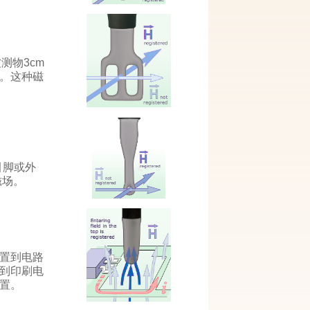
测物3cm
。这种磁
引脚或外
磁场。
放置到电路
到印刷电
置。