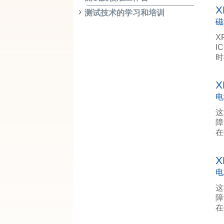
X
测试技术的学习和培训
磁
X
I
时
X
电
这
障
在
X
电
这
障
在