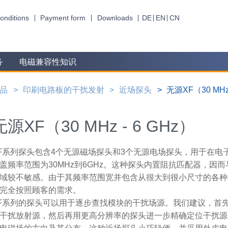
onditions
Payment form
Downloads
DE
EN
CN
务
电磁兼容性知识
品
印刷电路板的干扰发射
近场探头
无源XF（30 MHz 
无源XF（30 MHz - 6 GHz）
F系列探头包含4个无源磁场探头和3个无源电场探头，用于在电
盖频率范围为30MHz到6GHz。这种探头内置阻抗匹配器，因
域较不敏感。由于其频率范围宽并包含从很大到很小尺寸的各种
完全按照顾客的需求。
F系列的探头可以用于逐步查找模块的干扰场源。我们建议，首
干扰放射源，然后再用更高分辨率的探头进一步精确定位干扰源