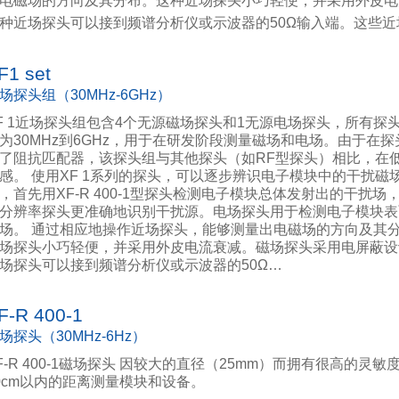
电磁场的方向及其分布。这种近场探头小巧轻便，并采用外皮电
种近场探头可以接到频谱分析仪或示波器的50Ω输入端。这些
F1 set
场探头组（30MHz-6GHz）
F 1近场探头组包含4个无源磁场探头和1无源电场探头，所有探
为30MHz到6GHz，用于在研发阶段测量磁场和电场。由于在
了阻抗匹配器，该探头组与其他探头（如RF型探头）相比，在
感。 使用XF 1系列的探头，可以逐步辨识电子模块中的干扰磁
，首先用XF-R 400-1型探头检测电子模块总体发射出的干扰场
分辨率探头更准确地识别干扰源。电场探头用于检测电子模块表
场。 通过相应地操作近场探头，能够测量出电磁场的方向及其
场探头小巧轻便，并采用外皮电流衰减。磁场探头采用电屏蔽设
场探头可以接到频谱分析仪或示波器的50Ω…
F-R 400-1
场探头（30MHz-6Hz）
F-R 400-1磁场探头 因较大的直径（25mm）而拥有很高的灵敏
0cm以内的距离测量模块和设备。