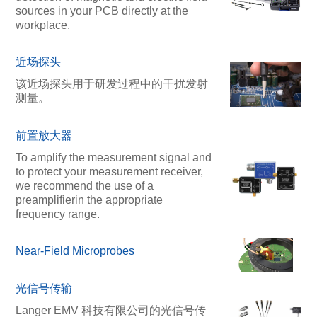
sources in your PCB directly at the
workplace.
近场探头
该近场探头用于研发过程中的干扰发射
测量。
前置放大器
To amplify the measurement signal and
to protect your measurement receiver,
we recommend the use of a
preamplifierin the appropriate
frequency range.
Near-Field Microprobes
光信号传输
Langer EMV 科技有限公司的光信号传