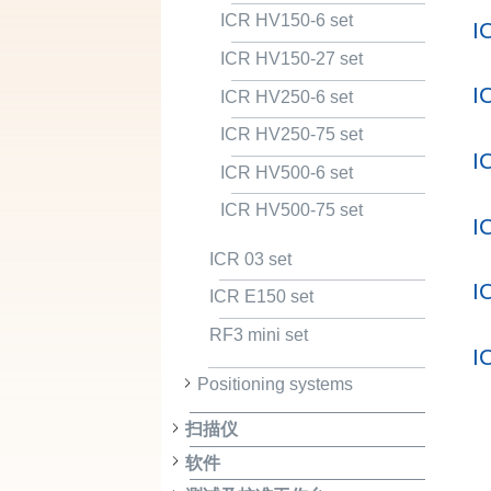
ICR HV150-6 set
I
ICR HV150-27 set
I
ICR HV250-6 set
ICR HV250-75 set
I
ICR HV500-6 set
ICR HV500-75 set
I
ICR 03 set
I
ICR E150 set
RF3 mini set
I
Positioning systems
扫描仪
软件